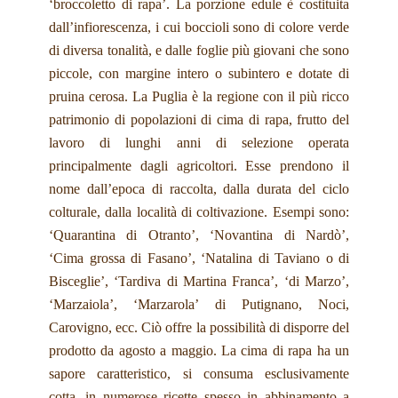
‘broccoletto di rapa’. La porzione edule è costituita
dall’infiorescenza, i cui boccioli sono di colore verde
di diversa tonalità, e dalle foglie più giovani che sono
piccole, con margine intero o subintero e dotate di
pruina cerosa. La Puglia è la regione con il più ricco
patrimonio di popolazioni di cima di rapa, frutto del
lavoro di lunghi anni di selezione operata
principalmente dagli agricoltori. Esse prendono il
nome dall’epoca di raccolta, dalla durata del ciclo
colturale, dalla località di coltivazione. Esempi sono:
‘Quarantina di Otranto’, ‘Novantina di Nardò’,
‘Cima grossa di Fasano’, ‘Natalina di Taviano o di
Bisceglie’, ‘Tardiva di Martina Franca’, ‘di Marzo’,
‘Marzaiola’, ‘Marzarola’ di Putignano, Noci,
Carovigno, ecc. Ciò offre la possibilità di disporre del
prodotto da agosto a maggio. La cima di rapa ha un
sapore caratteristico, si consuma esclusivamente
cotta, in numerose ricette spesso in abbinamento a