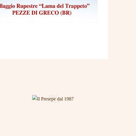
Il
Presepe
dal
1987
SINO AD
OGGI