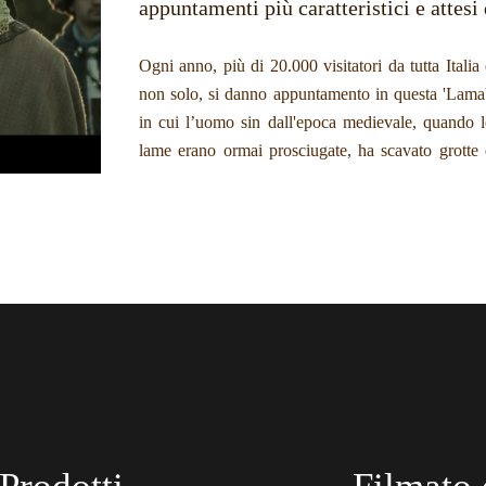
appuntamenti più caratteristici e attesi
Ogni anno, più di 20.000 visitatori da tutta Italia 
ambienti in cui poter abitare. Un luogo magico, i
non solo, si danno appuntamento in questa 'Lama'
grado di emozionare grandi e piccini dove sarann
in cui l’uomo sin dall'epoca medievale, quando l
lame erano ormai prosciugate, ha scavato grotte 