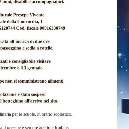
12 anni, disabili e accompagnatori.
turale Presepe Vivente
le della Concordia, 1
6120744 Cod. fiscale 90016330749
rata all’incirca di due ore
passeggino e sedia a rotelle.
ati è consigliabile visitare
 dicembre e il 3 gennaio
epe non si somministrano alimenti
notazione è stato sospeso
al botteghino all'arrivo nel sito.
dinaria per le scuole,
in orario scolastico.
 il presepe è sempre aperto e fruibile.