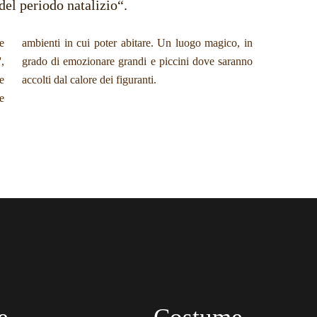
 del periodo natalizio“.
e
n
,
o
e
accolti dal calore dei figuranti.
e