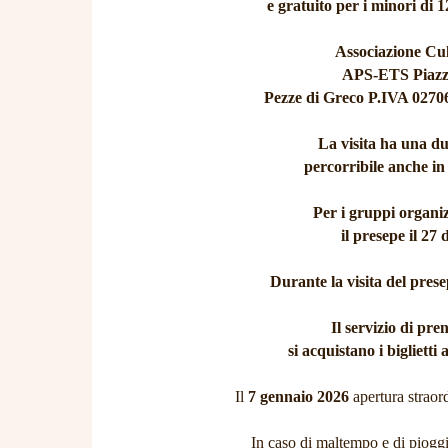
e gratuito per i minori di 
Associazione Cul
APS-ETS Piazza
Pezze di Greco P.IVA 0270
La visita ha una du
percorribile anche in 
Per i gruppi organizz
il presepe il 27
Durante la visita del pres
Il servizio di pre
si acquistano i biglietti 
Il
7 gennaio 2026
apertura straor
In caso di maltempo e di pioggia