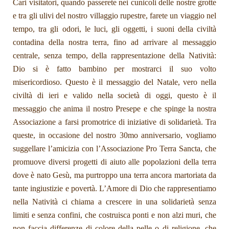
Cari visitatori, quando passerete nei cunicoli delle nostre grotte
e tra gli ulivi del nostro villaggio rupestre, farete un viaggio nel
tempo, tra gli odori, le luci, gli oggetti, i suoni della civiltà
contadina della nostra terra, fino ad arrivare al messaggio
centrale, senza tempo, della rappresentazione della Natività:
Dio si è fatto bambino per mostrarci il suo volto
misericordioso. Questo è il messaggio del Natale, vero nella
civiltà di ieri e valido nella società di oggi, questo è il
messaggio che anima il nostro Presepe e che spinge la nostra
Associazione a farsi promotrice di iniziative di solidarietà. Tra
queste, in occasione del nostro 30mo anniversario, vogliamo
suggellare l’amicizia con l’Associazione Pro Terra Sancta, che
promuove diversi progetti di aiuto alle popolazioni della terra
dove è nato Gesù, ma purtroppo una terra ancora martoriata da
tante ingiustizie e povertà. L’Amore di Dio che rappresentiamo
nella Natività ci chiama a crescere in una solidarietà senza
limiti e senza confini, che costruisca ponti e non alzi muri, che
non faccia differenze di colore della pelle o di religione, che